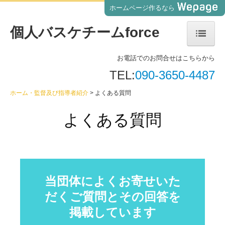
ホームページ作るなら
個人バスケチームforce
お電話でのお問合せはこちらから
ホーム・監督及び指導者紹介
TEL:
090-3650-4487
活動内容・料金表一覧
ホーム・監督及び指導者紹介
よくある質問
収支報告・メンバー募集・体験会案内
よくある質問
チーム運営情報・活動スケジュール
活動実績・フォト・動画ギャラリー
グッズ販売・お知らせ
当団体によくお寄せいた
だくご質問とその回答を
お知らせ・アクセス
掲載しています
プライバシー関連・障害情報