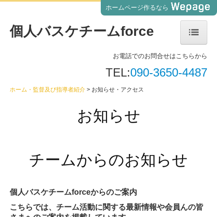
ホームページ作るなら
個人バスケチームforce
お電話でのお問合せはこちらから
ホーム・監督及び指導者紹介
TEL:
090-3650-4487
活動内容・料金表一覧
ホーム・監督及び指導者紹介
お知らせ・アクセス
収支報告・メンバー募集・体験会案内
お知らせ
チーム運営情報・活動スケジュール
活動実績・フォト・動画ギャラリー
チームからのお知らせ
グッズ販売・お知らせ
お知らせ・アクセス
個人バスケチームforceからのご案内
こちらでは、チーム活動に関する最新情報や会員んの皆
プライバシー関連・障害情報